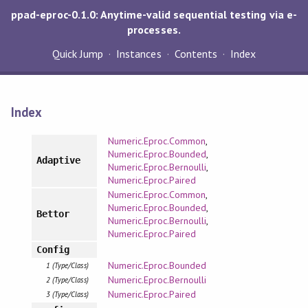
ppad-eproc-0.1.0: Anytime-valid sequential testing via e-
processes.
Quick Jump
Instances
Contents
Index
Index
Numeric.Eproc.Common
,
Numeric.Eproc.Bounded
,
Adaptive
Numeric.Eproc.Bernoulli
,
Numeric.Eproc.Paired
Numeric.Eproc.Common
,
Numeric.Eproc.Bounded
,
Bettor
Numeric.Eproc.Bernoulli
,
Numeric.Eproc.Paired
Config
Numeric.Eproc.Bounded
1 (Type/Class)
Numeric.Eproc.Bernoulli
2 (Type/Class)
Numeric.Eproc.Paired
3 (Type/Class)