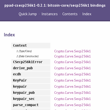
ppad-csecp256k1-0.2.1: bitcoin-core/secp256k1 bindings
Quick Jump
Instances
Contents
Index
Index
Context
Crypto.Curve.Secp256k1
1 (Type/Class)
Crypto.Curve.Secp256k1
2 (Data Constructor)
Crypto.Curve.Secp256k1
CSecp256k1Error
Crypto.Curve.Secp256k1
derive_pub
Crypto.Curve.Secp256k1
ecdh
Crypto.Curve.Secp256k1
KeyPair
Crypto.Curve.Secp256k1
keypair
Crypto.Curve.Secp256k1
keypair_pub
Crypto.Curve.Secp256k1
keypair_sec
Crypto.Curve.Secp256k1
parse_compact